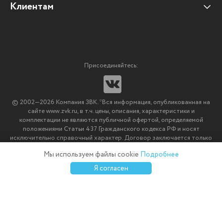
Отзывы клиентов
Клиентам
Оплата и доставка
Наши партнеры
Гарантийные обязательства
Корпоративным клиентам
Вакансии
Участие в тендерах
Новости
Присоединяйтесь:
Мультимедийное оборудование
Аутсорсинг печати
© 2002—2026 Компания ЗВК. *Вся информация, опубликованная на
Импортозамещение ПО
сайте www.zvk.ru, в т.ч. цены, описания, характеристики и
комплектации не являются публичной офертой, определяемой
положениями Статьи 437 Гражданского кодекса РФ и носят
исключительно справочный характер. Договор заключается только
после подтверждения исполнения заказа менеджерами компании
Мы используем файлы cookie
Подробнее
ЗВК.
0
0
0
Я согласен
Каталог
Избранное
Сравнение
Корзина
Войти