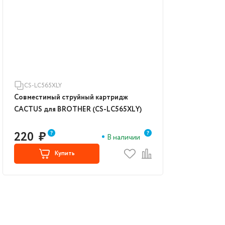
CS-LC565XLY
Совместимый струйный картридж
CACTUS для BROTHER (CS-LC565XLY)
220
₽
В наличии
Купить