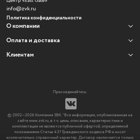
Центр «East Gate»
info@zvk.ru
Политика конфиденциальности
О компании
Оплата и доставка
Наши клиенты
Отзывы клиентов
Клиентам
Оплата и доставка
Наши партнеры
Гарантийные обязательства
Корпоративным клиентам
Вакансии
Участие в тендерах
Новости
Присоединяйтесь:
Мультимедийное оборудование
Аутсорсинг печати
© 2002—2026 Компания ЗВК. *Вся информация, опубликованная на
Импортозамещение ПО
сайте www.zvk.ru, в т.ч. цены, описания, характеристики и
комплектации не являются публичной офертой, определяемой
положениями Статьи 437 Гражданского кодекса РФ и носят
исключительно справочный характер. Договор заключается только