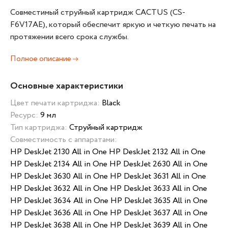
Совместимый струйный картридж CACTUS (CS-
F6V17AE), который обеспечит яркую и четкую печать на
протяжении всего срока службы.
Полное описание
Основные характеристики
Цвет печати картриджа:
Black
Ресурс:
9 мл
Тип картриджа:
Струйный картридж
Совместимость с аппаратами:
HP DeskJet 2130 All in One HP DeskJet 2132 All in One
HP DeskJet 2134 All in One HP DeskJet 2630 All in One
HP DeskJet 3630 All in One HP DeskJet 3631 All in One
HP DeskJet 3632 All in One HP DeskJet 3633 All in One
HP DeskJet 3634 All in One HP DeskJet 3635 All in One
HP DeskJet 3636 All in One HP DeskJet 3637 All in One
HP DeskJet 3638 All in One HP DeskJet 3639 All in One