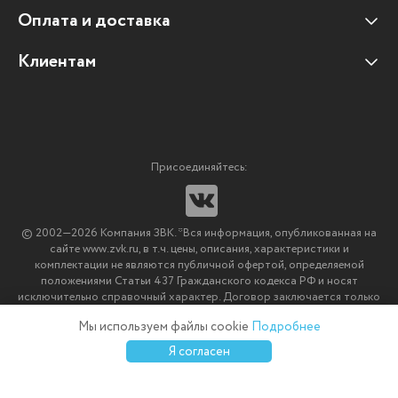
Оплата и доставка
Наши клиенты
Отзывы клиентов
Клиентам
Оплата и доставка
Наши партнеры
Гарантийные обязательства
Корпоративным клиентам
Вакансии
Участие в тендерах
Новости
Присоединяйтесь:
Мультимедийное оборудование
Аутсорсинг печати
© 2002—2026 Компания ЗВК. *Вся информация, опубликованная на
Импортозамещение ПО
сайте www.zvk.ru, в т.ч. цены, описания, характеристики и
комплектации не являются публичной офертой, определяемой
положениями Статьи 437 Гражданского кодекса РФ и носят
исключительно справочный характер. Договор заключается только
после подтверждения исполнения заказа менеджерами компании
Мы используем файлы cookie
Подробнее
ЗВК.
0
0
0
Я согласен
Каталог
Избранное
Сравнение
Корзина
Войти