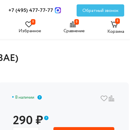
+7 (495) 477-77-77
Обратный звонок
0
0
0
Избранное
Сравнение
Корзина
3AE)
В наличии
290
₽