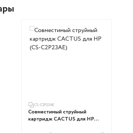
ары
CS-C2P23AE
Совместимый струйный
картридж CACTUS для HP
(CS-C2P23AE)