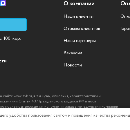
О компании
Опл
Наши клиенты
Опла
Отзывы клиентов
Гара
 100, кор.
Наши партнеры
Вакансии
сти
Новости
айте www.zvk.ru, в т.ч. цены, описания, характеристики и
ложениями Статьи 437 Гражданского кодекса РФ и носят
ько после подтверждения исполнения заказа менеджерами компании
ашего удобства пользования сайтом и повышения качества рекоменд