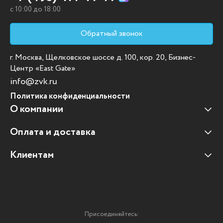
c 10:00 до 18:00
Обратный звонок
г. Москва, Щелковское шоссе д. 100, кор. 20, Бизнес-
Центр «East Gate»
info@zvk.ru
Политика конфиденциальности
О компании
Оплата и доставка
Наши клиенты
Отзывы клиентов
Клиентам
Оплата и доставка
Наши партнеры
Гарантийные обязательства
Корпоративным клиентам
Вакансии
Участие в тендерах
Новости
Присоединяйтесь:
Мультимедийное оборудование