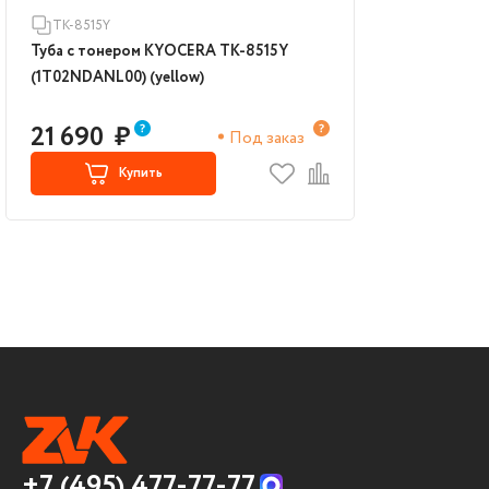
TK-8515Y
Туба с тонером KYOCERA TK-8515Y
(1T02NDANL00) (yellow)
21 690
₽
Под заказ
Купить
+7 (495) 477-77-77