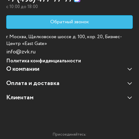
c 10:00 до 18:00
Обратный звонок
г. Москва, Щелковское шоссе д. 100, кор. 20, Бизнес-
Центр «East Gate»
info@zvk.ru
Политика конфиденциальности
О компании
Оплата и доставка
Наши клиенты
Отзывы клиентов
Клиентам
Оплата и доставка
Наши партнеры
Гарантийные обязательства
Корпоративным клиентам
Вакансии
Участие в тендерах
Новости
Присоединяйтесь:
Мультимедийное оборудование