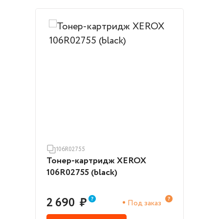
106R02755
Тонер-картридж XEROX
106R02755 (black)
2 690
₽
Под заказ