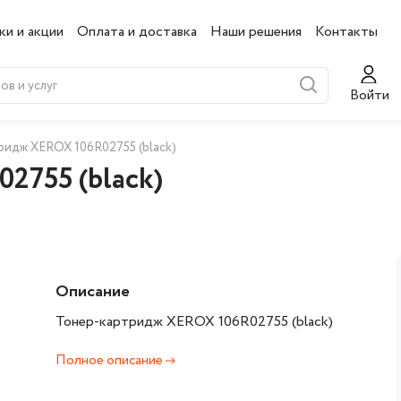
ки и акции
Оплата и доставка
Наши решения
Контакты
Войти
ридж XEROX 106R02755 (black)
2755 (black)
Описание
Тонер-картридж XEROX 106R02755 (black)
Полное описание