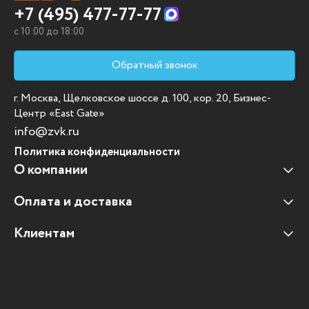
+7 (495) 477-77-77
c 10:00 до 18:00
Обратный звонок
г. Москва, Щелковское шоссе д. 100, кор. 20, Бизнес-
Центр «East Gate»
info@zvk.ru
Политика конфиденциальности
О компании
Оплата и доставка
Наши клиенты
Отзывы клиентов
Клиентам
Оплата и доставка
Наши партнеры
Гарантийные обязательства
Корпоративным клиентам
Вакансии
Участие в тендерах