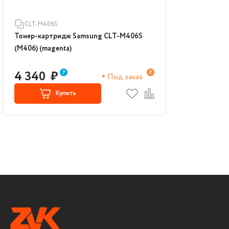
CLT-M406S
Тонер-картридж Samsung CLT-M406S
(M406) (magenta)
4 340
₽
Под заказ
Купить