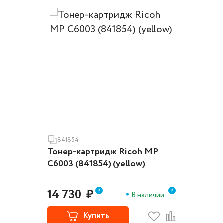
841854
Тонер-картридж Ricoh MP
C6003 (841854) (yellow)
14 730
₽
В наличии
Купить