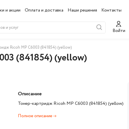
ки и акции
Оплата и доставка
Наши решения
Контакты
Войти
идж Ricoh MP C6003 (841854) (yellow)
03 (841854) (yellow)
Описание
Тонер-картридж Ricoh MP C6003 (841854) (yellow)
Полное описание