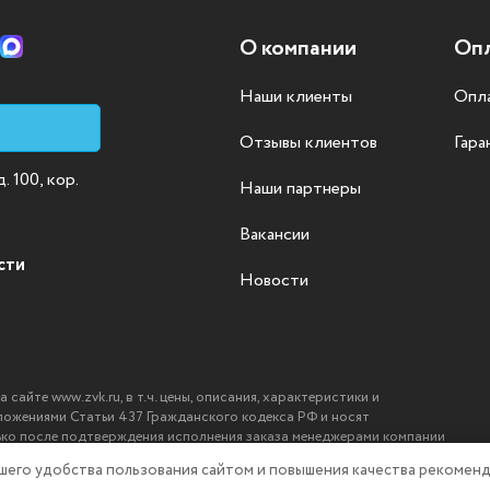
О компании
Опл
Наши клиенты
Опла
Отзывы клиентов
Гара
 100, кор.
Наши партнеры
Вакансии
сти
Новости
айте www.zvk.ru, в т.ч. цены, описания, характеристики и
ложениями Статьи 437 Гражданского кодекса РФ и носят
ько после подтверждения исполнения заказа менеджерами компании
ашего удобства пользования сайтом и повышения качества рекоменд