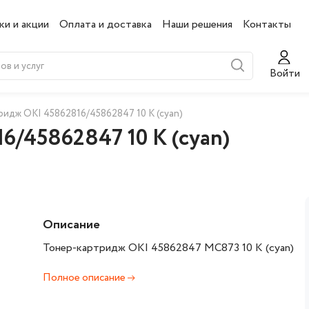
ки и акции
Оплата и доставка
Наши решения
Контакты
Войти
идж OKI 45862816/45862847 10 K (cyan)
6/45862847 10 K (cyan)
Описание
Тонер-картридж OKI 45862847 MC873 10 K (cyan)
Полное описание