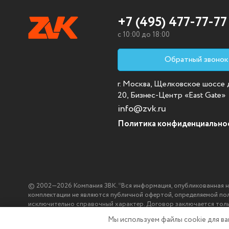
+7 (495) 477-77-77
c 10:00 до 18:00
Обратный звонок
г. Москва, Щелковское шоссе д.
20, Бизнес-Центр «East Gate»
info@zvk.ru
Политика конфиденциально
© 2002—2026 Компания ЗВК. *Вся информация, опубликованная на с
комплектации не являются публичной офертой, определяемой по
исключительно справочный характер. Договор заключается тол
ЗВК.
Мы используем файлы cookie
для в