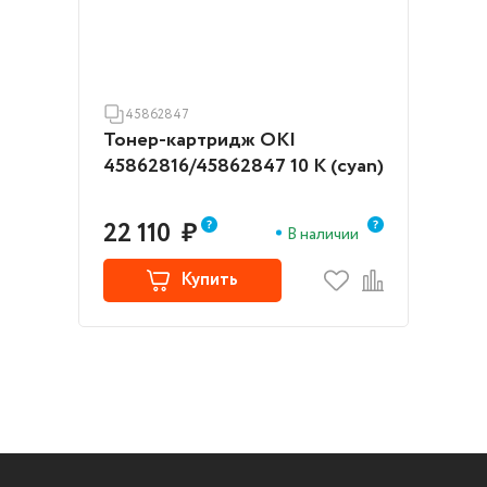
45862847
Тонер-картридж OKI
45862816/45862847 10 K (cyan)
22 110
₽
В наличии
Купить