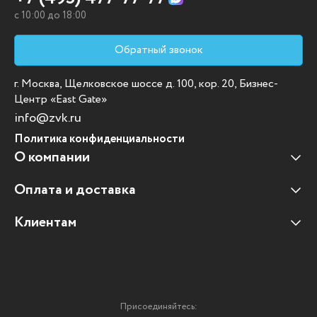
c 10:00 до 18:00
Обратный звонок
г. Москва, Щелковское шоссе д. 100, кор. 20, Бизнес-
Центр «East Gate»
info@zvk.ru
Политика конфиденциальности
О компании
Оплата и доставка
Наши клиенты
Отзывы клиентов
Клиентам
Оплата и доставка
Наши партнеры
Гарантийные обязательства
Корпоративным клиентам
Вакансии
Участие в тендерах
Новости
Присоединяйтесь:
Мультимедийное оборудование