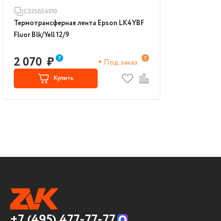
C53S654010
Термотрансферная лента Epson LK4YBF
Fluor Blk/Yell 12/9
2 070
₽
Под заказ
Купить
+7 (495) 477-77-77