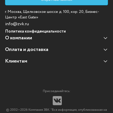
г. Москва, Щелковское шоссе д. 100, кор. 20, Бизнес-
Центр «East Gate»
info@zvk.ru
Политика конфиденциальности
О компании
Оплата и доставка
Наши клиенты
Отзывы клиентов
Клиентам
Оплата и доставка
Наши партнеры
Гарантийные обязательства
Корпоративным клиентам
Вакансии
Участие в тендерах
Новости
Присоединяйтесь:
Мультимедийное оборудование
Аутсорсинг печати
© 2002—2026 Компания ЗВК. *Вся информация, опубликованная на