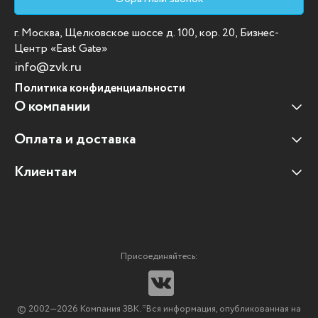
г. Москва, Щелковское шоссе д. 100, кор. 20, Бизнес-
Центр «East Gate»
info@zvk.ru
Политика конфиденциальности
О компании
Оплата и доставка
Наши клиенты
Отзывы клиентов
Клиентам
Оплата и доставка
Наши партнеры
Гарантийные обязательства
Корпоративным клиентам
Вакансии
Участие в тендерах
Новости
Присоединяйтесь:
Мультимедийное оборудование
Аутсорсинг печати
© 2002—2026 Компания ЗВК. *Вся информация, опубликованная на