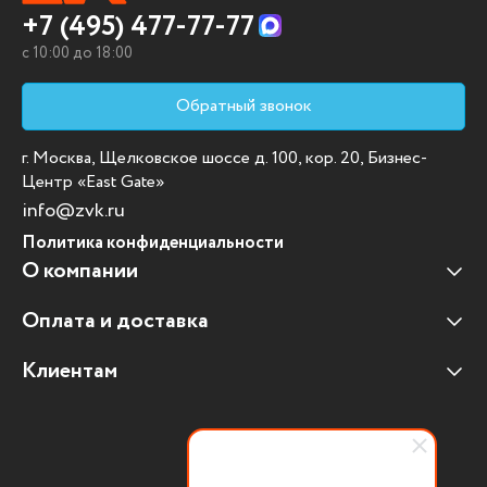
+7 (495) 477-77-77
c 10:00 до 18:00
Обратный звонок
г. Москва, Щелковское шоссе д. 100, кор. 20, Бизнес-
Центр «East Gate»
info@zvk.ru
Политика конфиденциальности
О компании
Оплата и доставка
Наши клиенты
Отзывы клиентов
Клиентам
Оплата и доставка
Наши партнеры
Гарантийные обязательства
Корпоративным клиентам
Вакансии
Участие в тендерах