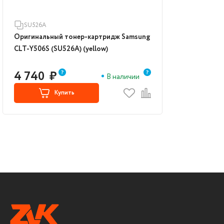
SU526A
Оригинальный тонер-картридж Samsung
CLT-Y506S (SU526A) (yellow)
4 740
₽
В наличии
Купить