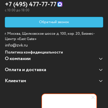
+7 (495) 477-77-77
c 10:00 до 18:00
Обратный звонок
г. Москва, Щелковское шоссе д. 100, кор. 20, Бизнес-
Центр «East Gate»
info@zvk.ru
Политика конфиденциальности
О компании
Оплата и доставка
Наши клиенты
Отзывы клиентов
Клиентам
Оплата и доставка
Наши партнеры
Гарантийные обязательства
Корпоративным клиентам
Вакансии
Участие в тендерах