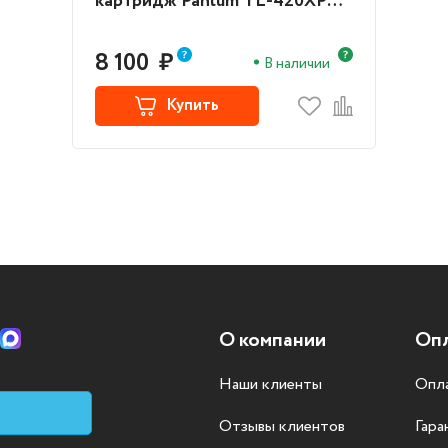
картридж Pantum TL-420XP
(TL-420XP) (Black)
8 100
₽
В наличии
Купить
О компании
Опл
Наши клиенты
Опла
Отзывы клиентов
Гара