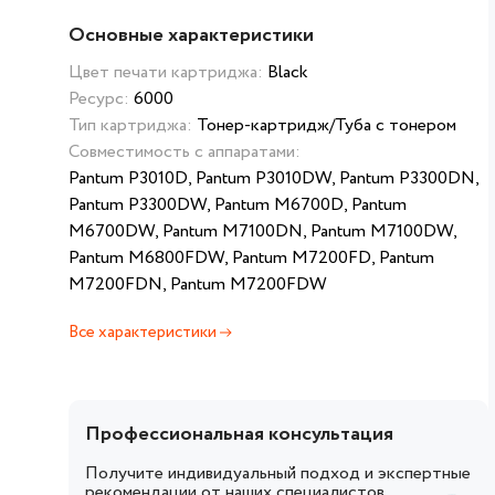
Основные характеристики
Цвет печати картриджа:
Black
Ресурс:
6000
Тип картриджа:
Тонер-картридж/Туба с тонером
Совместимость с аппаратами:
Pantum P3010D, Pantum P3010DW, Pantum P3300DN,
Pantum P3300DW, Pantum M6700D, Pantum
M6700DW, Pantum M7100DN, Pantum M7100DW,
Pantum M6800FDW, Pantum M7200FD, Pantum
M7200FDN, Pantum M7200FDW
Все характеристики
Профессиональная консультация
Получите индивидуальный подход и экспертные
рекомендации от наших специалистов.