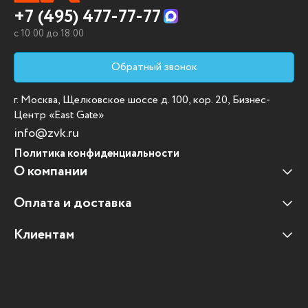
+7 (495) 477-77-77
c 10:00 до 18:00
Обратный звонок
г. Москва, Щелковское шоссе д. 100, кор. 20, Бизнес-
Центр «East Gate»
info@zvk.ru
Политика конфиденциальности
О компании
Оплата и доставка
Наши клиенты
Отзывы клиентов
Клиентам
Оплата и доставка
Наши партнеры
Гарантийные обязательства
Корпоративным клиентам
Вакансии
Участие в тендерах