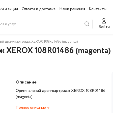
ки и акции
Оплата и доставка
Наши решения
Контакты
Войти
ый драм-картридж XEROX 108R01486 (magenta)
ж XEROX 108R01486 (magenta)
Описание
Оригинальный драм-картридж XEROX 108R01486
(magenta)
Полное описание