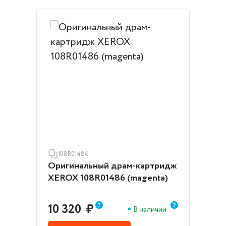
108R01486
Оригинальный драм-картридж
XEROX 108R01486 (magenta)
10 320
₽
В наличии