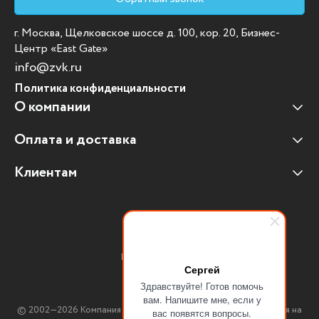
г. Москва, Щелковское шоссе д. 100, кор. 20, Бизнес-
Центр «East Gate»
info@zvk.ru
Политика конфиденциальности
О компании
Оплата и доставка
Наши клиенты
Отзывы клиентов
Клиентам
Оплата и доставка
Наши партнеры
Гарантийные обязательства
Корпоративным клиентам
Вакансии
Участие в тендерах
Новости
Присоединяйтесь:
Мультимедийное оборудование
Сергей
Здравствуйте! Готов помочь
Аутсорсинг печати
вам. Напишите мне, если у
© 2002—2026 Компания ЗВК. *Вся информация, опубликованная на
вас появятся вопросы.