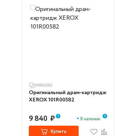
101R00582
Оригинальный драм-картридж
XEROX 101R00582
9 840
₽
В наличии
Купить