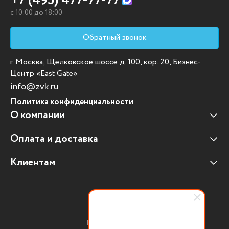
+7 (495) 477-77-77
c 10:00 до 18:00
Обратный звонок
г. Москва, Щелковское шоссе д. 100, кор. 20, Бизнес-
Центр «East Gate»
info@zvk.ru
Политика конфиденциальности
О компании
Оплата и доставка
Наши клиенты
Отзывы клиентов
Клиентам
Оплата и доставка
Наши партнеры
Гарантийные обязательства
Корпоративным клиентам
Вакансии
Участие в тендерах
Новости
Присоединяйтесь:
Мультимедийное оборудование