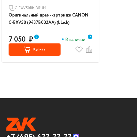
C-EXV50Bk-DRUM
Оригинальный драм-картридж CANON
C-EXV50 (9437B002AA) (black)
7 050
₽
В наличии
Купить