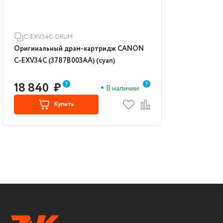
C-EXV34C-DRUM
Оригинальный драм-картридж CANON
C-EXV34C (3787B003AA) (cyan)
18 840
₽
В наличии
Купить