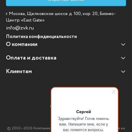
г. Москва, Щелковское шоссе д. 100, кор. 20, Бизнес-
Центр «East Gate»
info@zvk.ru
Политика конфиденциальности
О компании
Оплата и доставка
Наши клиенты
Отзывы клиентов
Клиентам
Оплата и доставка
Наши партнеры
Гарантийные обязательства
Корпоративным клиентам
Вакансии
Участие в тендерах
Новости
Присоединяйтесь:
Мультимедийное оборудование
Сергей
Здравствуйте! Готов помочь
Аутсорсинг печати
вам. Напишите мне, если у
© 2002—2026 Компания ЗВК. *Вся информация, опубликованная на
вас появятся вопросы.