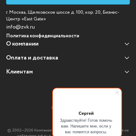
г. Москва, Щелковское шоссе д. 100, кор. 20, Бизнес-
Центр «East Gate»
info@zvk.ru
Политика конфиденциальности
О компании
Оплата и доставка
Наши клиенты
Отзывы клиентов
Клиентам
Оплата и доставка
Наши партнеры
Гарантийные обязательства
Корпоративным клиентам
Вакансии
Участие в тендерах
Новости
Присоединяйтесь:
Мультимедийное оборудование
Сергей
Здравствуйте! Готов помочь
Аутсорсинг печати
вам. Напишите мне, если у
© 2002—2026 Компания ЗВК. *Вся информация, опубликованная на
вас появятся вопросы.
сайте www.zvk.ru, в т.ч. цены, описания, характеристики и