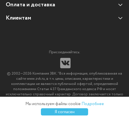
Оплата и доставка
Наши клиенты
Отзывы клиентов
Клиентам
Оплата и доставка
Наши партнеры
Гарантийные обязательства
Корпоративным клиентам
Вакансии
Участие в тендерах
Новости
Присоединяйтесь:
Мультимедийное оборудование
Аутсорсинг печати
© 2002—2026 Компания ЗВК. *Вся информация, опубликованная на
Импортозамещение ПО
сайте www.zvk.ru, в т.ч. цены, описания, характеристики и
комплектации не являются публичной офертой, определяемой
положениями Статьи 437 Гражданского кодекса РФ и носят
исключительно справочный характер. Договор заключается только
после подтверждения исполнения заказа менеджерами компании
Мы используем файлы cookie
Подробнее
ЗВК.
0
0
0
Я согласен
Каталог
Избранное
Сравнение
Корзина
Войти