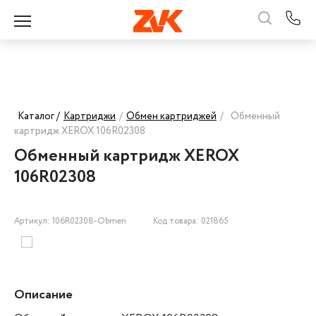
Каталог /
Картриджи
/
Обмен картриджей
/
Обменный
картридж XEROX 106R02308
Обменный картридж XEROX
106R02308
Артикул: 106R02308-Obmen
Код товара: 021865
Описание