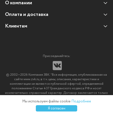
О компании
Оплата и доставка
Наши клиенты
Отзывы клиентов
Клиентам
Оплата и доставка
Наши партнеры
Гарантийные обязательства
Корпоративным клиентам
Вакансии
Участие в тендерах
Новости
Присоединяйтесь:
Мультимедийное оборудование
Аутсорсинг печати
© 2002—2026 Компания ЗВК. *Вся информация, опубликованная на
Импортозамещение ПО
сайте www.zvk.ru, в т.ч. цены, описания, характеристики и
комплектации не являются публичной офертой, определяемой
положениями Статьи 437 Гражданского кодекса РФ и носят
исключительно справочный характер. Договор заключается только
после подтверждения исполнения заказа менеджерами компании
Мы используем файлы cookie
Подробнее
ЗВК.
0
0
0
Я согласен
Каталог
Избранное
Сравнение
Корзина
Войти