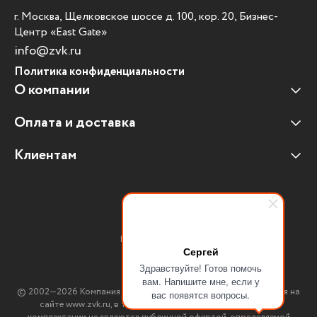
г. Москва, Щелковское шоссе д. 100, кор. 20, Бизнес-
Центр «East Gate»
info@zvk.ru
Политика конфиденциальности
О компании
Оплата и доставка
Наши клиенты
Отзывы клиентов
Клиентам
Оплата и доставка
Наши партнеры
Гарантийные обязательства
Корпоративным клиентам
Вакансии
Участие в тендерах
Новости
Присоединяйтесь:
Мультимедийное оборудование
Сергей
Здравствуйте! Готов помочь
Аутсорсинг печати
вам. Напишите мне, если у
© 2002—2026 Компания ЗВК. *Вся информация, опубликованная на
вас появятся вопросы.
Импортозамещение ПО
сайте www.zvk.ru, в т.ч. цены, описания, характеристики и