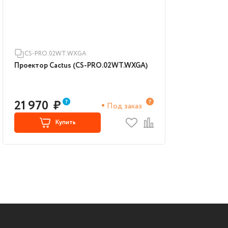
CS-PRO.02WT.WXGA
Проектор Cactus (CS-PRO.02WT.WXGA)
21 970
₽
Под заказ
Купить