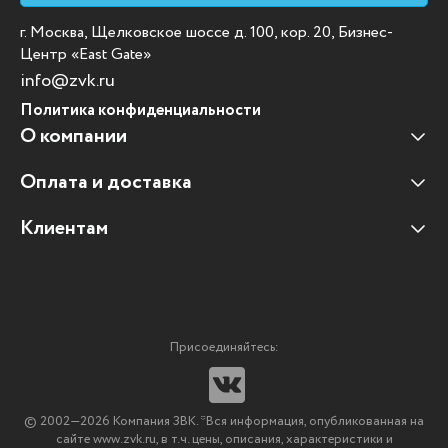
г. Москва, Щелковское шоссе д. 100, кор. 20, Бизнес-
Центр «East Gate»
info@zvk.ru
Политика конфиденциальности
О компании
Оплата и доставка
Наши клиенты
Отзывы клиентов
Клиентам
Оплата и доставка
Наши партнеры
Гарантийные обязательства
Корпоративным клиентам
Вакансии
Участие в тендерах
Новости
Присоединяйтесь:
Мультимедийное оборудование
Аутсорсинг печати
© 2002—2026 Компания ЗВК. *Вся информация, опубликованная на
Импортозамещение ПО
сайте www.zvk.ru, в т.ч. цены, описания, характеристики и