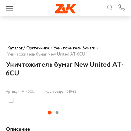
Каталог /
Оргтехника
/
Уничтожители бумаги
/
Уничтожитель бумаг New United AT-6CU
Уничтожитель бумаг New United AT-
6CU
Артикул: AT-6CU
Код товара: 101048
Описание