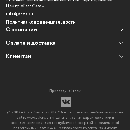
Центр «East Gate»
info@zvk.ru
Политика конфиденциальности
О компании
Оплата и доставка
Наши клиенты
Отзывы клиентов
Клиентам
Оплата и доставка
Наши партнеры
Гарантийные обязательства
Корпоративным клиентам
Вакансии
Участие в тендерах
Новости
Присоединяйтесь:
Мультимедийное оборудование
Аутсорсинг печати
© 2002—2026 Компания ЗВК. *Вся информация, опубликованная на
Импортозамещение ПО
сайте www.zvk.ru, в т.ч. цены, описания, характеристики и
комплектации не являются публичной офертой, определяемой
положениями Статьи 437 Гражданского кодекса РФ и носят