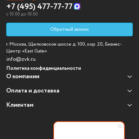
+7 (495) 477-77-77
c 10:00 до 18:00
Обратный звонок
г. Москва, Щелковское шоссе д. 100, кор. 20, Бизнес-
Центр «East Gate»
info@zvk.ru
Политика конфиденциальности
О компании
Оплата и доставка
Наши клиенты
Отзывы клиентов
Клиентам
Оплата и доставка
Наши партнеры
Гарантийные обязательства
Корпоративным клиентам
Вакансии
Участие в тендерах