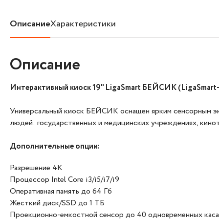
Описание
Характеристики
Описание
Интерактивный киоск 19" LigaSmart БЕЙСИК (LigaSmart
Универсальный киоск БЕЙСИК оснащен ярким сенсорным экр
людей: государственных и медицинских учреждениях, кинот
Дополнительные опции:
Разрешение 4K
Процессор Intel Core i3/i5/i7/i9
Оперативная память до 64 Гб
Жесткий диск/SSD до 1 ТБ
Проекционно-емкостной сенсор до 40 одновременных каса