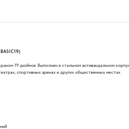
-BASIC19)
аном 19 дюймов. Выполнен в стальном антивандальном корпусе
еатрах, спортивных аренах и других общественных местах.
ний