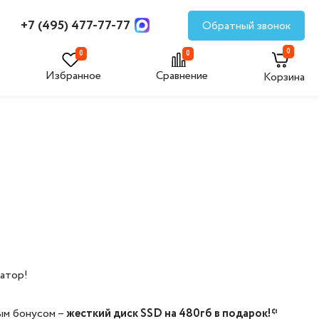
+7 (495) 477-77-77
Обратный звонок
0
0
0
Избранное
Сравнение
Корзина
ратор!
ым бонусом –
жесткий диск SSD на 480гб в подарок!*