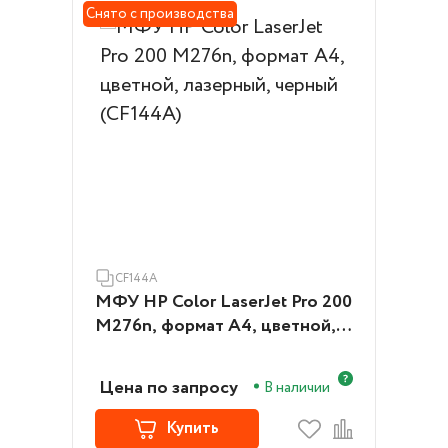
Снято с производства
CF144A
МФУ HP Color LaserJet Pro 200
M276n, формат А4, цветной,
лазерный, черный (CF144A)
Цена по запросу
В наличии
Купить