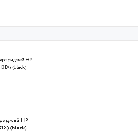
триджей HP
1X) (black)