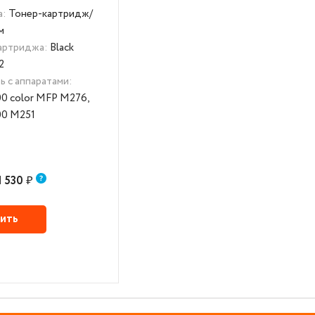
а:
Тонер-картридж/
м
картриджа:
Black
2
 с аппаратами:
200 color MFP M276,
200 M251
1 530
₽
ить