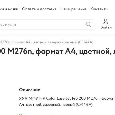
ки и акции
Оплата и доставка
Наши решения
Контакты
Войти
M276n, формат А4, цветной, лазерный, черный (CF144A)
00 M276n, формат А4, цветной,
Описание
ЯЯЯ МФУ HP Color LaserJet Pro 200 M276n, форма
А4, цветной, лазерный, черный (CF144A)