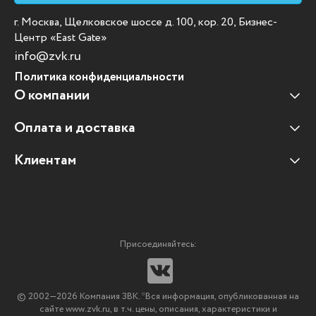
г. Москва, Щелковское шоссе д. 100, кор. 20, Бизнес-
Центр «East Gate»
info@zvk.ru
Политика конфиденциальности
О компании
Оплата и доставка
Наши клиенты
Отзывы клиентов
Клиентам
Оплата и доставка
Наши партнеры
Гарантийные обязательства
Корпоративным клиентам
Вакансии
Участие в тендерах
Новости
Присоединяйтесь:
Мультимедийное оборудование
Аутсорсинг печати
© 2002—2026 Компания ЗВК. *Вся информация, опубликованная на
Импортозамещение ПО
сайте www.zvk.ru, в т.ч. цены, описания, характеристики и