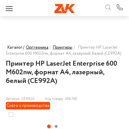
Каталог /
Оргтехника
/
Принтеры
/
Принтер HP LaserJet
Enterprise 600 M602nw, формат А4, лазерный, белый (CE992A)
Принтер HP LaserJet Enterprise 600
M602nw, формат А4, лазерный,
белый (CE992A)
Артикул: CE992A
Код товара: 008760
Снято с производства