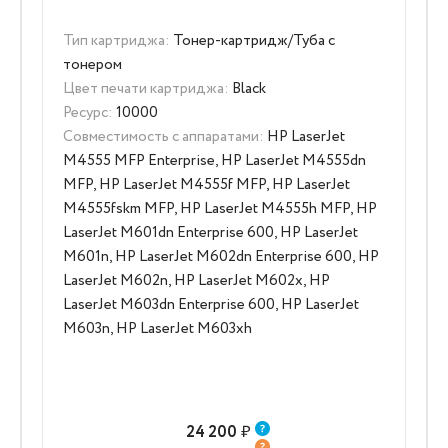
Тип картриджа:
Тонер-картридж/Туба с
тонером
Цвет печати картриджа:
Black
Ресурс:
10000
Совместимость с аппаратами:
HP LaserJet
M4555 MFP Enterprise, HP LaserJet M4555dn
MFP, HP LaserJet M4555f MFP, HP LaserJet
M4555fskm MFP, HP LaserJet M4555h MFP, HP
LaserJet M601dn Enterprise 600, HP LaserJet
M601n, HP LaserJet M602dn Enterprise 600, HP
LaserJet M602n, HP LaserJet M602x, HP
LaserJet M603dn Enterprise 600, HP LaserJet
M603n, HP LaserJet M603xh
24 200
₽