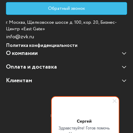
Обратный звонок
г. Москва, Щелковское шоссе д. 100, кор. 20, Бизнес-
Центр «East Gate»
info@zvk.ru
Политика конфиденциальности
О компании
Оплата и доставка
Наши клиенты
Отзывы клиентов
Клиентам
Оплата и доставка
Наши партнеры
Гарантийные обязательства
Корпоративным клиентам
Вакансии
Участие в тендерах
Новости
Присоединяйтесь:
Мультимедийное оборудование
Сергей
Здравствуйте! Готов помочь
Аутсорсинг печати