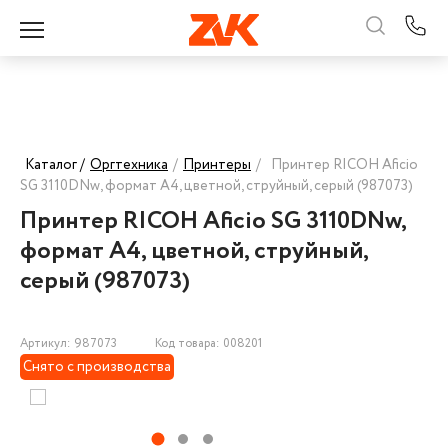
Каталог /
Оргтехника
/
Принтеры
/
Принтер RICOH Aficio
SG 3110DNw, формат A4, цветной, струйный, серый (987073)
Принтер RICOH Aficio SG 3110DNw,
формат A4, цветной, струйный,
серый (987073)
Артикул: 987073
Код товара: 008201
Снято с производства