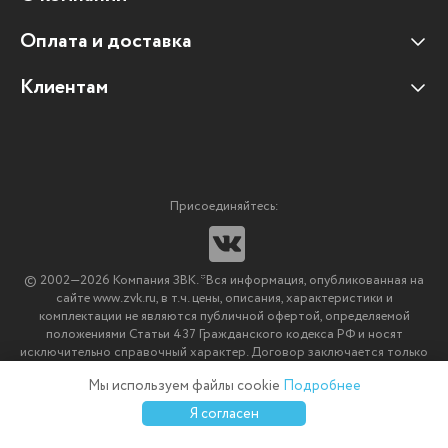
Оплата и доставка
Наши клиенты
Отзывы клиентов
Клиентам
Оплата и доставка
Наши партнеры
Гарантийные обязательства
Корпоративным клиентам
Вакансии
Участие в тендерах
Новости
Присоединяйтесь:
Мультимедийное оборудование
Аутсорсинг печати
© 2002—2026 Компания ЗВК. *Вся информация, опубликованная на
Импортозамещение ПО
сайте www.zvk.ru, в т.ч. цены, описания, характеристики и
комплектации не являются публичной офертой, определяемой
положениями Статьи 437 Гражданского кодекса РФ и носят
исключительно справочный характер. Договор заключается только
после подтверждения исполнения заказа менеджерами компании
Мы используем файлы cookie
Подробнее
ЗВК.
0
0
0
Я согласен
Каталог
Избранное
Сравнение
Корзина
Войти