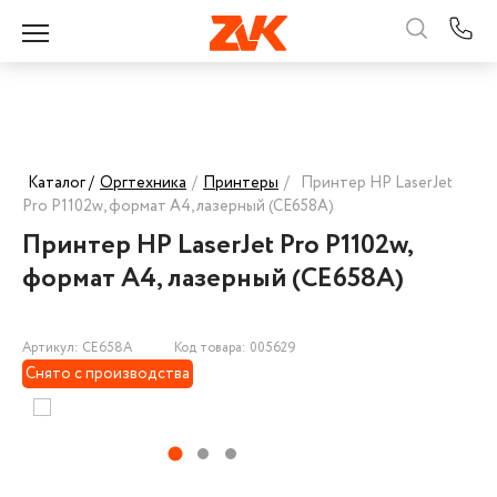
Каталог /
Оргтехника
/
Принтеры
/
Принтер HP LaserJet
Pro P1102w, формат A4, лазерный (CE658A)
Принтер HP LaserJet Pro P1102w,
формат A4, лазерный (CE658A)
Артикул: CE658A
Код товара: 005629
Снято с производства