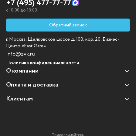
+7 (495) 477-77-77
c 10:00 до 18:00
Обратный звонок
г. Москва, Щелковское шоссе д. 100, кор. 20, Бизнес-
Центр «East Gate»
info@zvk.ru
Политика конфиденциальности
О компании
Оплата и доставка
Наши клиенты
Отзывы клиентов
Клиентам
Оплата и доставка
Наши партнеры
Гарантийные обязательства
Корпоративным клиентам
Вакансии
Участие в тендерах
Новости
Присоединяйтесь: