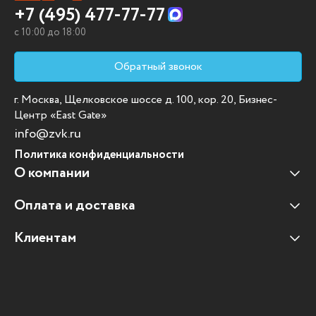
+7 (495) 477-77-77
c 10:00 до 18:00
Обратный звонок
г. Москва, Щелковское шоссе д. 100, кор. 20, Бизнес-
Центр «East Gate»
info@zvk.ru
Политика конфиденциальности
О компании
Оплата и доставка
Наши клиенты
Отзывы клиентов
Клиентам
Оплата и доставка
Наши партнеры
Гарантийные обязательства
Корпоративным клиентам
Вакансии
Участие в тендерах