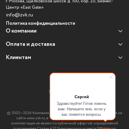
г. Москва, Щелковское шоссе д. 100, кор. 20, Бизнес-
Центр «East Gate»
info@zvk.ru
Политика конфиденциальности
О компании
Оплата и доставка
Наши клиенты
Отзывы клиентов
Клиентам
Оплата и доставка
Наши партнеры
Гарантийные обязательства
Корпоративным клиентам
Вакансии
Участие в тендерах
Новости
Присоединяйтесь:
Мультимедийное оборудование
Сергей
Здравствуйте! Готов помочь
Аутсорсинг печати
вам. Напишите мне, если у
© 2002—2026 Компания ЗВК. *Вся информация, опубликованная на
вас появятся вопросы.
Импортозамещение ПО
сайте www.zvk.ru, в т.ч. цены, описания, характеристики и
комплектации не являются публичной офертой, определяемой
положениями Статьи 437 Гражданского кодекса РФ и носят