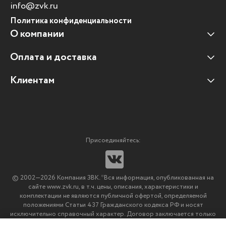
info@zvk.ru
Политика конфиденциальности
О компании
Оплата и доставка
Наши клиенты
Отзывы клиентов
Клиентам
Оплата и доставка
Наши партнеры
Гарантийные обязательства
Корпоративным клиентам
Вакансии
Участие в тендерах
Новости
Присоединяйтесь:
Мультимедийное оборудование
Аутсорсинг печати
© 2002—2026 Компания ЗВК. *Вся информация, опубликованная на
Импортозамещение ПО
сайте www.zvk.ru, в т.ч. цены, описания, характеристики и
комплектации не являются публичной офертой, определяемой
положениями Статьи 437 Гражданского кодекса РФ и носят
исключительно справочный характер. Договор заключается только
после подтверждения исполнения заказа менеджерами компании