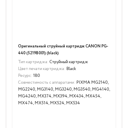
Оригинальный струйный картридж CANON PG-
440 (5219B001) (black)
Тип картриджа:
Струйный картридж
Цвет печати картриджа:
Black
Ресурс:
180
Совместимость с аппаратами:
PIXMA MG2140,
MG2240, MG3140, MG3240, MG3540, MG4140,
MG4240, MX374, MX394, MX434, MX454,
MX474, MX514, MX524, MX534