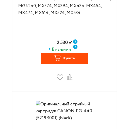
MG4240, MX374, MX394, MX434, MX454,
MX474, MX514, MX524, MX534
2 530
₽
В наличии
Купить