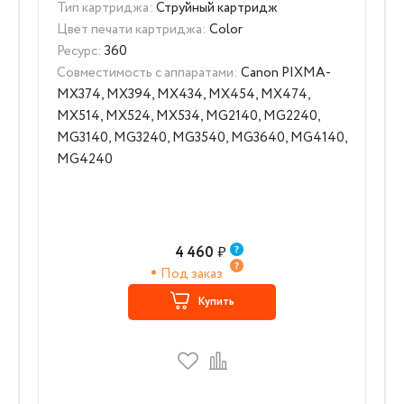
Тип картриджа:
Струйный картридж
Цвет печати картриджа:
Color
Ресурс:
360
Совместимость с аппаратами:
Canon PIXMA-
MX374, MX394, MX434, MX454, MX474,
MX514, MX524, MX534, MG2140, MG2240,
MG3140, MG3240, MG3540, MG3640, MG4140,
MG4240
4 460
₽
Под заказ
Купить