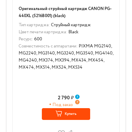
Оригинальный струйный картридж CANON PG-
440XL (5216B001) (black)
Тип картриджа:
Струйный картридж
Цвет печати картриджа:
Black
Ресурс:
600
Совместимость с аппаратами:
PIXMA MG2140,
MG2240, MG3140, MG3240, MG3540, MG4140,
MG4240, MX374, MX394, MX434, MX454,
MX474, MX514, MX524, MX534
2 790
₽
Под заказ
Купить