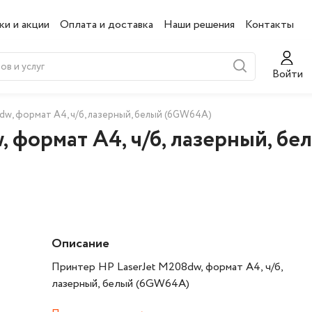
ки и акции
Оплата и доставка
Наши решения
Контакты
Войти
w, формат А4, ч/б, лазерный, белый (6GW64A)
 формат А4, ч/б, лазерный, б
Описание
Принтер HP LaserJet M208dw, формат А4, ч/б,
лазерный, белый (6GW64A)