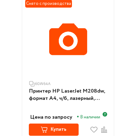
Снято с производства
6GW64A
Принтер HP LaserJet M208dw,
формат А4, ч/б, лазерный,
белый (6GW64A)
Цена по запросу
В наличии
Купить