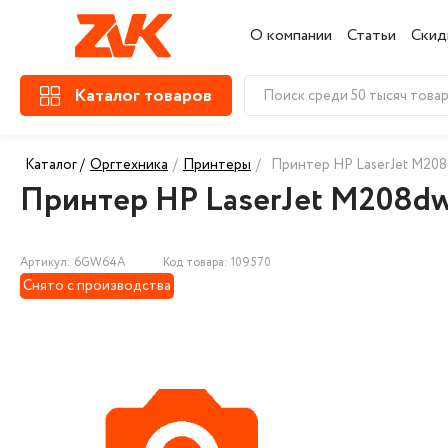
О компании
Статьи
Скид
Каталог товаров
Каталог /
Оргтехника
/
Принтеры
/
Принтер HP LaserJet M208d
Принтер HP LaserJet M208dw,
Артикул: 6GW64A
Код товара: 109570
Снято с производства