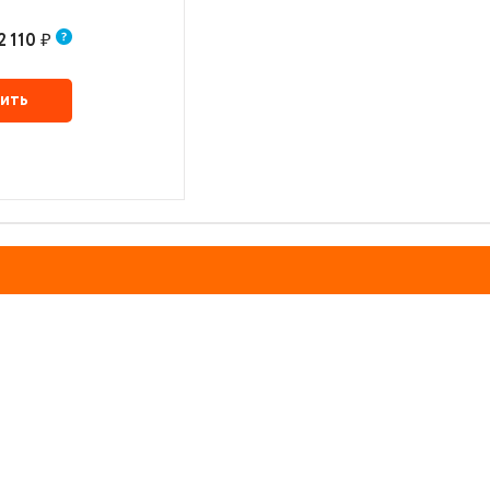
2 110
₽
ить