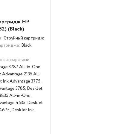
картридж HP
2) (Black)
а:
Струйный картридж
картриджа:
Black
 с аппаратами:
tage 3787 All-in-One
t Advantage 2135 All-
t Ink Advantage 3775,
vantage 3785, DeskJet
3835 All-in-One,
vantage 4535, DeskJet
4675, DeskJet Ink
5