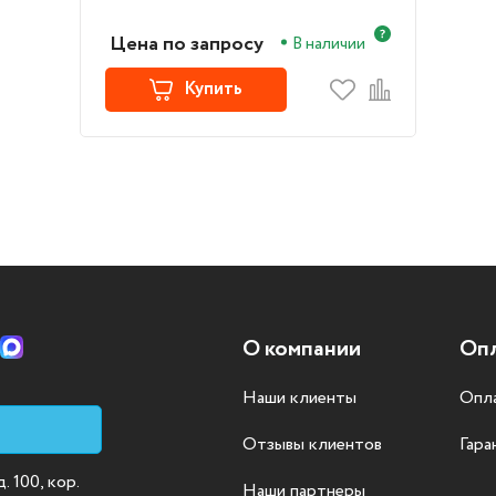
цветной, струйный, белый
(F5S21C)
Цена по запросу
В наличии
Купить
О компании
Опл
Наши клиенты
Опла
Отзывы клиентов
Гара
 100, кор.
Наши партнеры