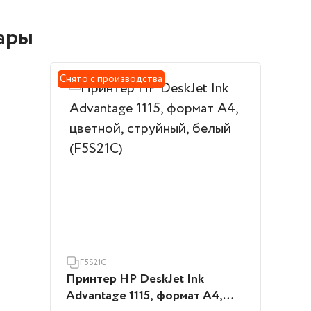
ары
Снято с производства
F5S21C
Принтер HP DeskJet Ink
Advantage 1115, формат А4,