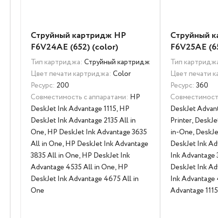
Струйный картридж HP
Струйный 
F6V24AE (652) (color)
F6V25AE (65
Тип картриджа:
Струйный картридж
Тип картридж
Цвет печати картриджа:
Color
Цвет печати 
Ресурс:
200
Ресурс:
360
Совместимость с аппаратами:
HP
Совместимость
DeskJet Ink Advantage 1115, HP
DeskJet Advan
DeskJet Ink Advantage 2135 All in
Printer, DeskJe
One, HP DeskJet Ink Advantage 3635
in-One, DeskJe
All in One, HP DeskJet Ink Advantage
DeskJet Ink Ad
3835 All in One, HP DeskJet Ink
Ink Advantage 
Advantage 4535 All in One, HP
DeskJet Ink Ad
DeskJet Ink Advantage 4675 All in
Ink Advantage 
One
Advantage 111