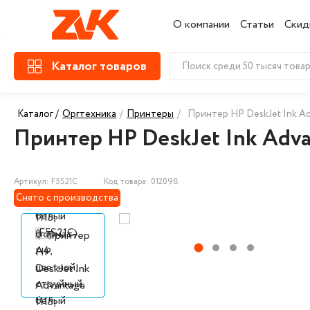
О компании
Статьи
Скид
Каталог товаров
Каталог /
Оргтехника
/
Принтеры
/
Принтер HP DeskJet Ink Ad
Принтер HP DeskJet Ink Advan
Артикул: F5S21C
Код товара: 012098
Снято с производства