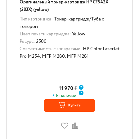
Оригинальный тонер-картридж HP CF542X
(203X) (yellow)
Тип картриджа:
Тонер-картридж/Туба с
тонером
Цвет печати картриджа:
Yellow
Ресурс:
2500
Совместимость с аппаратами:
HP Color LaserJet
Pro M254, MFP M280, MFP M281
11 970
₽
В наличии
Купить