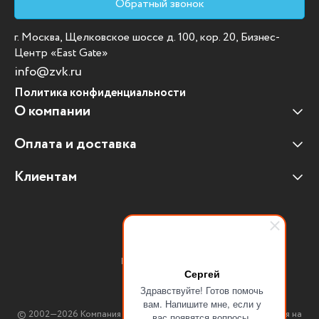
Обратный звонок
г. Москва, Щелковское шоссе д. 100, кор. 20, Бизнес-
Центр «East Gate»
info@zvk.ru
Политика конфиденциальности
О компании
Оплата и доставка
Наши клиенты
Отзывы клиентов
Клиентам
Оплата и доставка
Наши партнеры
Гарантийные обязательства
Корпоративным клиентам
Вакансии
Участие в тендерах
Новости
Присоединяйтесь:
Мультимедийное оборудование
Сергей
Здравствуйте! Готов помочь
Аутсорсинг печати
вам. Напишите мне, если у
© 2002—2026 Компания ЗВК. *Вся информация, опубликованная на
вас появятся вопросы.