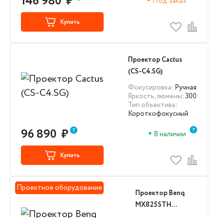
146 980
₽
Под заказ
Купить
Проектор Cactus
(CS-C4.SG)
Фокусировка
: Ручная
Яркость, люмены
: 300
Тип объектива
:
Короткофокусный
96 890
₽
В наличии
Купить
Проектное оборудование
Проектор Benq
MX825STH
(9H.JMV77.13E)