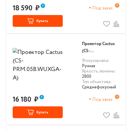
18 590
₽
Под заказ
Купить
Проектор Cactus
(CS-
PRM.05B.WUXGA-
Фокусировка
:
A)
Ручная
Яркость, люмены
:
2800
Тип объектива
:
Среднефокусный
16 180
₽
Под заказ
Купить