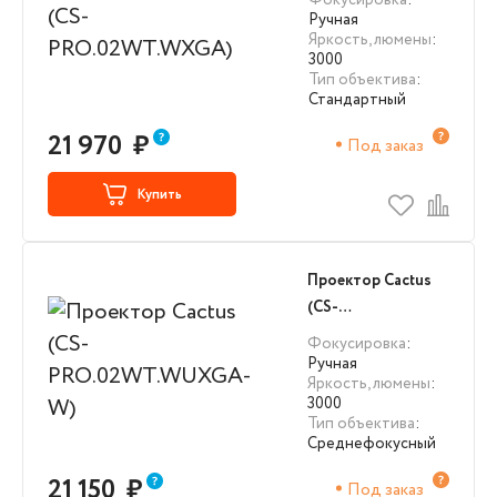
Фокусировка
:
Ручная
Яркость, люмены
:
3000
Тип объектива
:
Стандартный
21 970
₽
Под заказ
Купить
Проектор Cactus
(CS-
PRO.02WT.WUXGA-
Фокусировка
:
W)
Ручная
Яркость, люмены
:
3000
Тип объектива
:
Среднефокусный
21 150
₽
Под заказ