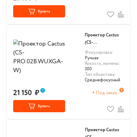
Купить
Проектор Cactus
(CS-
PRO.02B.WUXGA-
Фокусировка
:
W)
Ручная
Яркость, люмены
:
300
Тип объектива
:
Среднефокусный
21 150
₽
Под заказ
Купить
Проектор Cactus