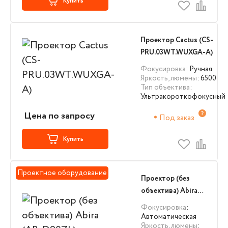
Купить
Проектор Cactus (CS-
PRU.03WT.WUXGA-A)
Фокусировка
: Ручная
Яркость, люмены
: 6500
Тип объектива
:
Ультракороткофокусный
Цена по запросу
Под заказ
Купить
Проектное оборудование
Проектор (без
объектива) Abira
(AB-D90ZL)
Фокусировка
:
Автоматическая
Яркость, люмены
: