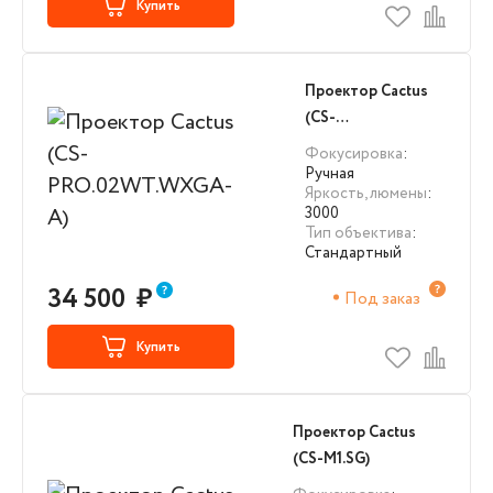
Купить
Проектор Cactus
(CS-
PRO.02WT.WXGA-
Фокусировка
:
A)
Ручная
Яркость, люмены
:
3000
Тип объектива
:
Стандартный
34 500
₽
Под заказ
Купить
Проектор Cactus
(CS-M1.SG)