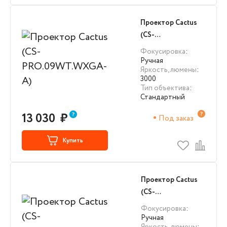
Проектор Cactus
(CS-
PRO.09WT.WXGA-
Фокусировка
:
A)
Ручная
Яркость, люмены
:
3000
Тип объектива
:
Стандартный
13 030
₽
Под заказ
Купить
Проектор Cactus
(CS-
PRE.05WT.WXGA)
Фокусировка
:
Ручная