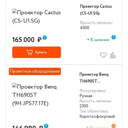
Проектор Cactus
(CS-U1.SG)
Яркость, люмены
:
4000
165 000
₽
В наличии
Купить
Проектное оборудование
Проектор Benq
TH690ST
(9H.JPS77.17E)
Фокусировка
:
Ручная
Яркость, люмены
:
2300
Тип объектива
:
Короткофокусный