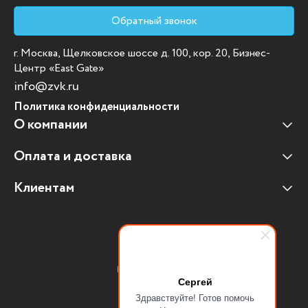
Обратный звонок
г. Москва, Щелковское шоссе д. 100, кор. 20, Бизнес-
Центр «East Gate»
info@zvk.ru
Политика конфиденциальности
О компании
Оплата и доставка
Наши клиенты
Отзывы клиентов
Клиентам
Оплата и доставка
Наши партнеры
Гарантийные обязательства
Корпоративным клиентам
Вакансии
Участие в тендерах
Новости
Присоединяйтесь:
Мультимедийное оборудование
Сергей
Здравствуйте! Готов помочь
Аутсорсинг печати