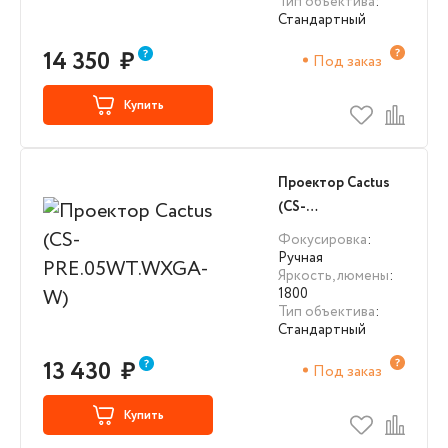
Тип объектива
:
Стандартный
14 350
₽
Под заказ
Купить
Проектор Cactus
(CS-
PRE.05WT.WXGA-
Фокусировка
:
W)
Ручная
Яркость, люмены
:
1800
Тип объектива
:
Стандартный
13 430
₽
Под заказ
Купить