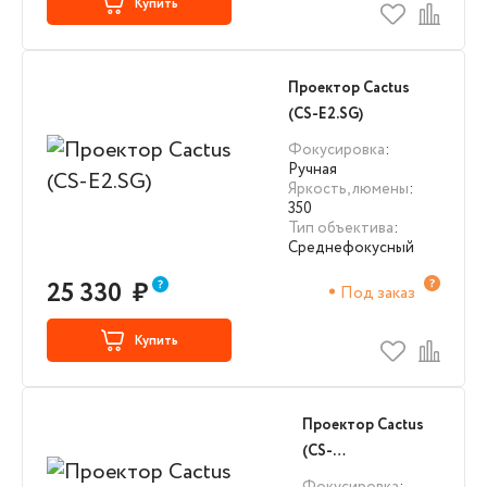
Купить
Проектор Cactus
(CS-E2.SG)
Фокусировка
:
Ручная
Яркость, люмены
:
350
Тип объектива
:
Среднефокусный
25 330
₽
Под заказ
Купить
Проектор Cactus
(CS-
PRO.02WT.WXGA)