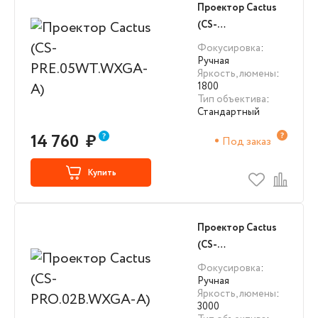
Проектор Cactus
(CS-
PRE.05WT.WXGA-
Фокусировка
:
A)
Ручная
Яркость, люмены
:
1800
Тип объектива
:
Стандартный
14 760
₽
Под заказ
Купить
Проектор Cactus
(CS-
PRO.02B.WXGA-A)
Фокусировка
:
Ручная
Яркость, люмены
:
3000