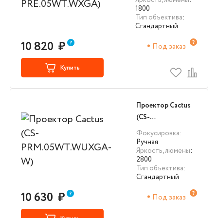
Яркость, люмены
:
1800
Тип объектива
:
Стандартный
10 820
₽
Под заказ
Купить
Проектор Cactus
(CS-
PRM.05WT.WUXGA-
Фокусировка
:
W)
Ручная
Яркость, люмены
:
2800
Тип объектива
:
Стандартный
10 630
₽
Под заказ