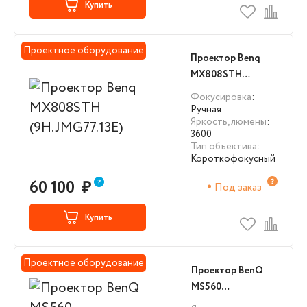
Купить
Проектное оборудование
Проектор Benq
MX808STH
(9H.JMG77.13E)
Фокусировка
:
Ручная
Яркость, люмены
:
3600
Тип объектива
:
Короткофокусный
60 100
₽
Под заказ
Купить
Проектное оборудование
Проектор BenQ
MS560
(9H.JND77.13E)