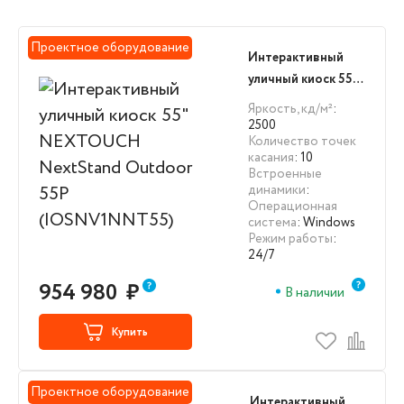
Проектное оборудование
Интерактивный
уличный киоск 55"
NEXTOUCH
Яркость, кд/м²
:
NextStand Outdoor
2500
Количество точек
55P
касания
: 10
(IOSNV1NNT55)
Встроенные
динамики
:
Операционная
система
: Windows
Режим работы
:
24/7
954 980
₽
В наличии
Купить
Проектное оборудование
Интерактивный