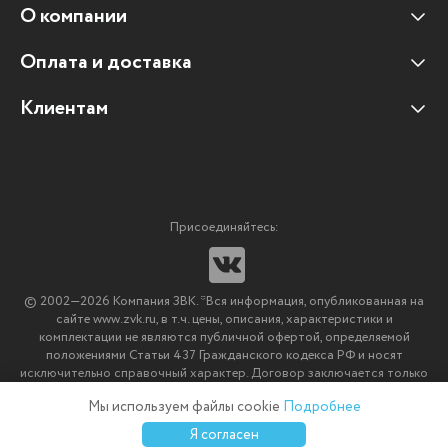
О компании
Оплата и доставка
Наши клиенты
Отзывы клиентов
Клиентам
Оплата и доставка
Наши партнеры
Гарантийные обязательства
Корпоративным клиентам
Вакансии
Участие в тендерах
Новости
Присоединяйтесь:
Мультимедийное оборудование
Аутсорсинг печати
© 2002—2026 Компания ЗВК. *Вся информация, опубликованная на
Импортозамещение ПО
сайте www.zvk.ru, в т.ч. цены, описания, характеристики и
комплектации не являются публичной офертой, определяемой
положениями Статьи 437 Гражданского кодекса РФ и носят
исключительно справочный характер. Договор заключается только
после подтверждения исполнения заказа менеджерами компании
Мы используем файлы cookie
Подробнее
ЗВК.
0
0
0
Я согласен