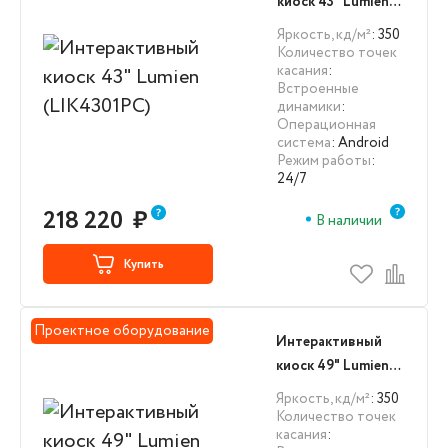
киоск 43" Lumien
(LIK4301PC)
Яркость, кд/м²
: 350
Количество точек
касания
:
Встроенные
динамики
:
Операционная
система
: Android
Режим работы
:
24/7
218 220
₽
В наличии
Купить
Проектное оборудование
Интерактивный
киоск 49" Lumien
(LIK4901IR)
Яркость, кд/м²
: 350
Количество точек
касания
: