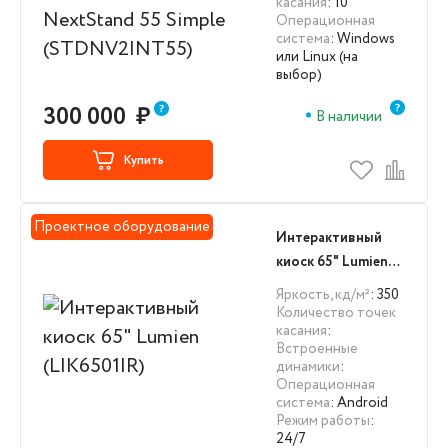
касания
: 10
Simple
Операционная
(STDNV2INT55)
система
: Windows
или Linux (на
выбор)
300 000
₽
В наличии
Купить
Проектное оборудование
Интерактивный
киоск 65" Lumien
(LIK6501IR)
Яркость, кд/м²
: 350
Количество точек
касания
:
Встроенные
динамики
:
Операционная
система
: Android
Режим работы
:
24/7