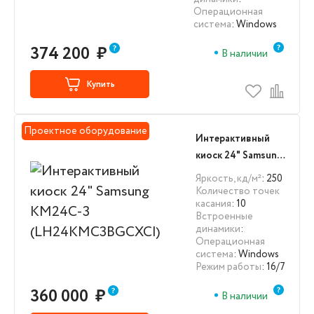
Операционная
система
: Windows
374 200
₽
В наличии
Купить
Проектное оборудование
Интерактивный
киоск 24" Samsung
KM24C-3
Яркость, кд/м²
: 250
(LH24KMC3BGCXCI)
Количество точек
касания
: 10
Встроенные
динамики
:
Операционная
система
: Windows
Режим работы
: 16/7
360 000
₽
В наличии