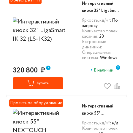
В реестре МПТ
Интерактивный
киоск 32" LigaSmart
IK 32 (LS-IK32)
Яркость, кд/м²
: По
запросу
Количество точек
касания
: 20
Встроенные
динамики
:
Операционная
система
: Windows
320 800
₽
В наличии
Купить
Проектное оборудование
Интерактивный
киоск 55"
NEXTOUCH
Яркость, кд/м²
: н/д
NextStand 55
Количество точек