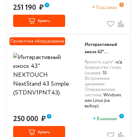
251 190
₽
Под заказ
Купить
Проектное оборудование
Интерактивный
киоск 43"
NEXTOUCH
Яркость, кд/м²
: н/д
NextStand 43
Количество точек
касания
: 10
Simple
Встроенные
(STDNV1PNT43)
динамики
:
Операционная
система
: Windows
или Linux (на
выбор)
250 000
₽
В наличии
Купить