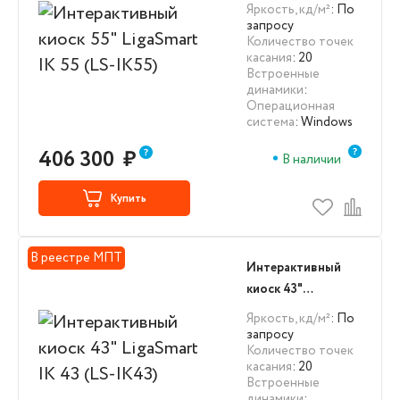
LigaSmart IK 55
Яркость, кд/м²
: По
(LS-IK55)
запросу
Количество точек
касания
: 20
Встроенные
динамики
:
Операционная
система
: Windows
406 300
₽
В наличии
Купить
В реестре МПТ
Интерактивный
киоск 43"
LigaSmart IK 43
Яркость, кд/м²
: По
(LS-IK43)
запросу
Количество точек
касания
: 20
Встроенные
динамики
: