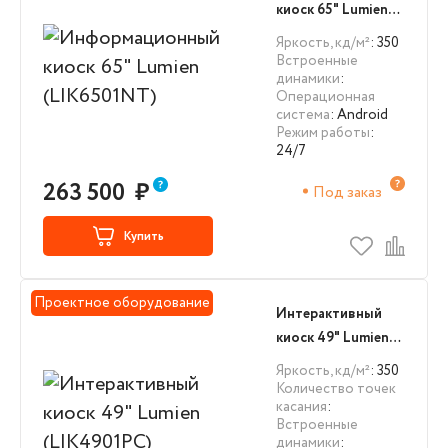
киоск 65" Lumien
(LIK6501NT)
Яркость, кд/м²
: 350
Встроенные
динамики
:
Операционная
система
: Android
Режим работы
:
24/7
263 500
₽
Под заказ
Купить
Проектное оборудование
Интерактивный
киоск 49" Lumien
(LIK4901PC)
Яркость, кд/м²
: 350
Количество точек
касания
:
Встроенные
динамики
: