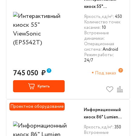
киоск 55"
ViewSonic
Яркость, кд/м²
: 450
(EP5542T)
Количество точек
касания
: 10
Встроенные
динамики
:
Операционная
система
: Android
Режим работы
:
24/7
745 050
₽
Под заказ
Купить
Проектное оборудование
Информационный
киоск 86" Lumien
(LIK8601NT)
Яркость, кд/м²
: 350
Встроенные