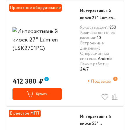
Проектное оборудование
Интерактивный
киоск 27" Lumien
(LSK2701PC)
Яркость, кд/м²
: 250
Количество точек
касания
: 10
Встроенные
динамики
:
Операционная
система
: Android
Режим работы
:
24/7
412 380
₽
Под заказ
Купить
В реестре МПТ
Интерактивный
киоск 55"