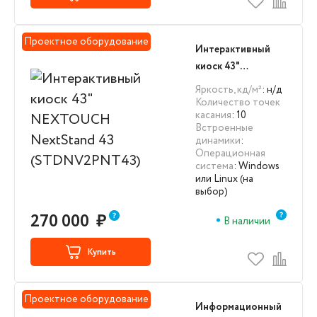
Проектное оборудование
Интерактивный
киоск 43"
NEXTOUCH
Яркость, кд/м²
: н/д
NextStand 43
Количество точек
касания
: 10
(STDNV2PNT43)
Встроенные
динамики
:
Операционная
система
: Windows
или Linux (на
выбор)
270 000
₽
В наличии
Купить
Проектное оборудование
Информационный