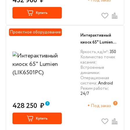
452 960
₽
Под заказ
Купить
Проектное оборудование
Интерактивный
киоск 65" Lumien
(LIK6501PC)
Яркость, кд/м²
: 350
Количество точек
касания
:
Встроенные
динамики
:
Операционная
система
: Android
Режим работы
:
24/7
428 250
₽
Под заказ
Купить