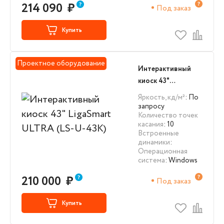
214 090
₽
Под заказ
Купить
Проектное оборудование
Интерактивный
киоск 43"
LigaSmart ULTRA
Яркость, кд/м²
: По
(LS-U-43K)
запросу
Количество точек
касания
: 10
Встроенные
динамики
:
Операционная
система
: Windows
210 000
₽
Под заказ
Купить