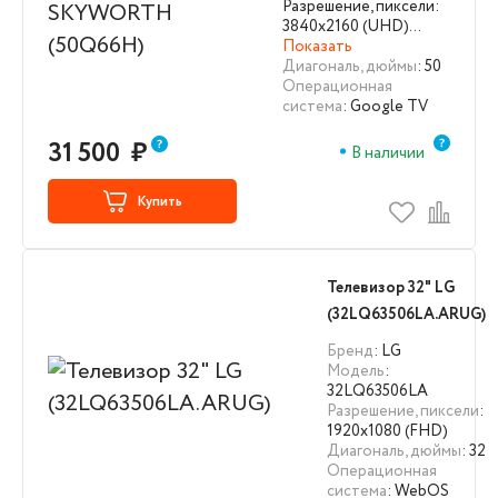
Разрешение, пиксели:
3840х2160 (UHD)…
Показать
Диагональ, дюймы
: 50
Операционная
система
: Google TV
31 500
₽
В наличии
Купить
Телевизор 32" LG
(32LQ63506LA.ARUG)
Бренд
: LG
Модель
:
32LQ63506LA
Разрешение, пиксели
:
1920х1080 (FHD)
Диагональ, дюймы
: 32
Операционная
система
: WebOS