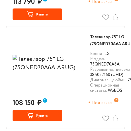
113 790
₽
Под заказ
Купить
Телевизор 75" LG
(75QNED70A6A.ARU
Бренд
: LG
Модель
:
75QNED70A6A
Разрешение, пиксели
3840х2160 (UHD)
Диагональ, дюймы
: 7
Операционная
система
: WebOS
108 150
₽
Под заказ
Купить