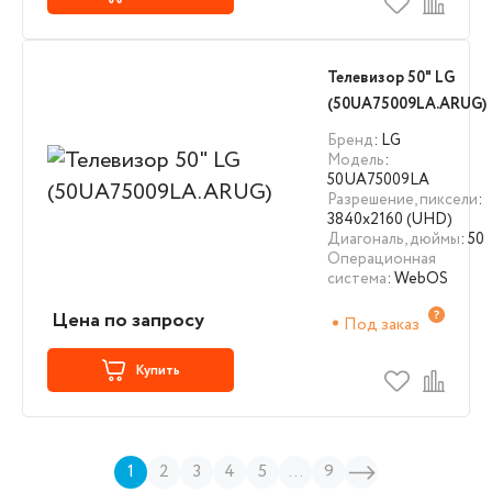
Телевизор 50" LG
(50UA75009LA.ARUG)
Бренд
: LG
Модель
:
50UA75009LA
Разрешение, пиксели
:
3840х2160 (UHD)
Диагональ, дюймы
: 50
Операционная
система
: WebOS
Цена по запросу
Под заказ
Купить
1
2
3
4
5
...
9