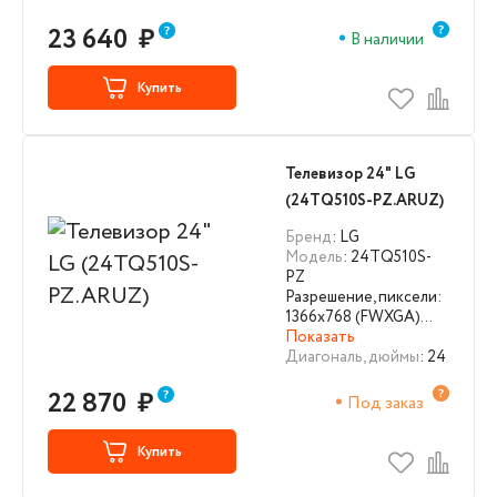
23 640
₽
В наличии
Купить
Телевизор 24" LG
(24TQ510S-PZ.ARUZ)
Бренд
: LG
Модель
: 24TQ510S-
PZ
Разрешение, пиксели:
1366х768 (FWXGA)…
Показать
Диагональ, дюймы
: 24
22 870
₽
Под заказ
Купить