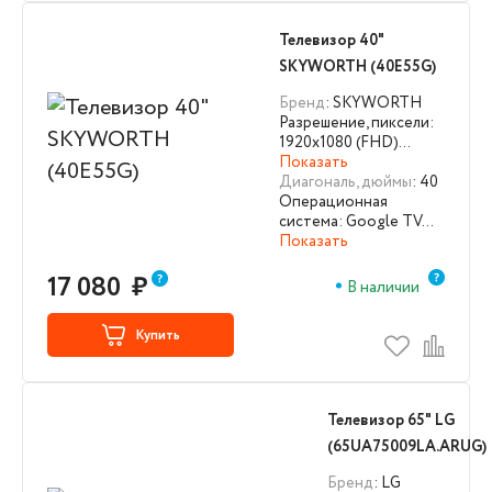
Телевизор 40"
SKYWORTH (40E55G)
Бренд
: SKYWORTH
Разрешение, пиксели:
1920х1080 (FHD)…
Показать
Диагональ, дюймы
: 40
Операционная
система: Google TV…
Показать
17 080
₽
В наличии
Купить
Телевизор 65" LG
(65UA75009LA.ARUG)
Бренд
: LG