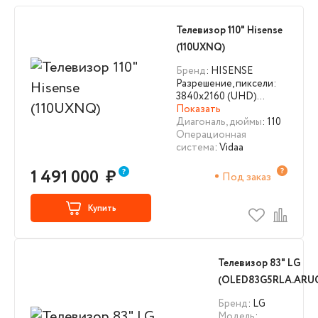
Телевизор 110" Hisense
(110UXNQ)
Бренд
: HISENSE
Разрешение, пиксели:
3840х2160 (UHD)…
Показать
Диагональ, дюймы
: 110
Операционная
система
: Vidaa
1 491 000
₽
Под заказ
Купить
Телевизор 83" LG
(OLED83G5RLA.ARU
Бренд
: LG
Модель
: