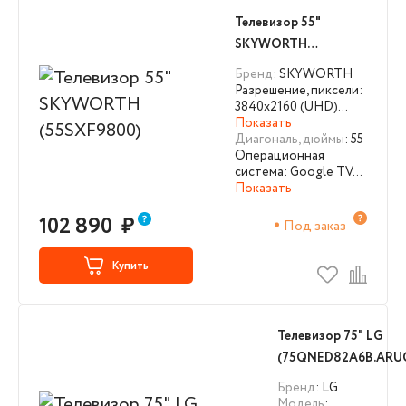
Телевизор 55"
SKYWORTH
(55SXF9800)
Бренд
: SKYWORTH
Разрешение, пиксели:
3840х2160 (UHD)…
Показать
Диагональ, дюймы
: 55
Операционная
система: Google TV…
Показать
102 890
₽
Под заказ
Купить
Телевизор 75" LG
(75QNED82A6B.ARU
Бренд
: LG
Модель
: