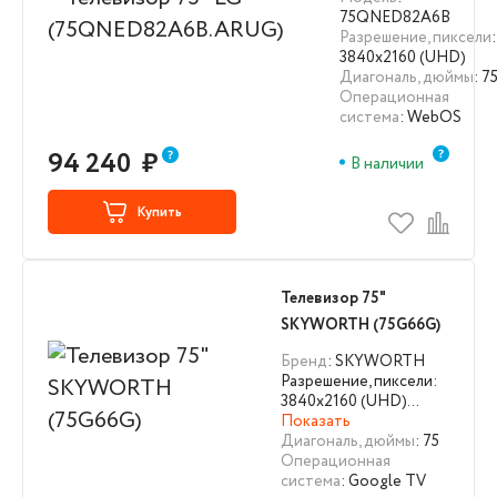
75QNED82A6B
Разрешение, пиксели
:
3840х2160 (UHD)
Диагональ, дюймы
: 7
Операционная
система
: WebOS
94 240
₽
В наличии
Купить
Телевизор 75"
SKYWORTH (75G66G)
Бренд
: SKYWORTH
Разрешение, пиксели:
3840х2160 (UHD)…
Показать
Диагональ, дюймы
: 75
Операционная
система
: Google TV