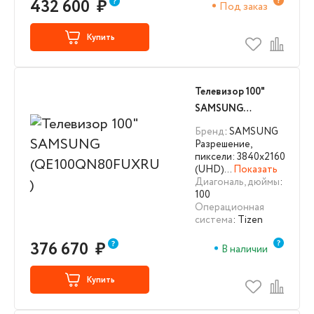
432 600
₽
Под заказ
Купить
Телевизор 100"
SAMSUNG
(QE100QN80FUXRU
Бренд
: SAMSUNG
)
Разрешение,
пиксели: 3840х2160
(UHD)…
Показать
Диагональ, дюймы
:
100
Операционная
система
: Tizen
376 670
₽
В наличии
Купить