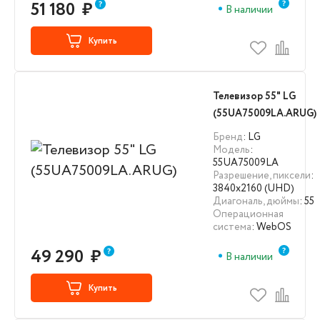
51 180
₽
В наличии
Купить
Телевизор 55" LG
(55UA75009LA.ARUG)
Бренд
: LG
Модель
:
55UA75009LA
Разрешение, пиксели
:
3840х2160 (UHD)
Диагональ, дюймы
: 55
Операционная
система
: WebOS
49 290
₽
В наличии
Купить