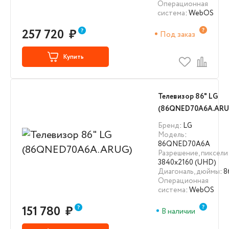
Операционная
система
: WebOS
257 720
₽
Под заказ
Купить
Телевизор 86" LG
(86QNED70A6A.ARU
Бренд
: LG
Модель
:
86QNED70A6A
Разрешение, пиксели
3840х2160 (UHD)
Диагональ, дюймы
: 8
Операционная
система
: WebOS
151 780
₽
В наличии