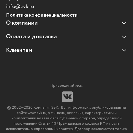
info@zvk.ru
Политика конфиденциальности
О компании
Оплата и доставка
Наши клиенты
Отзывы клиентов
Клиентам
Оплата и доставка
Наши партнеры
Гарантийные обязательства
Корпоративным клиентам
Вакансии
Участие в тендерах
Новости
Присоединяйтесь:
Мультимедийное оборудование
Аутсорсинг печати
© 2002—2026 Компания ЗВК. *Вся информация, опубликованная на
Импортозамещение ПО
сайте www.zvk.ru, в т.ч. цены, описания, характеристики и
комплектации не являются публичной офертой, определяемой
положениями Статьи 437 Гражданского кодекса РФ и носят
исключительно справочный характер. Договор заключается только