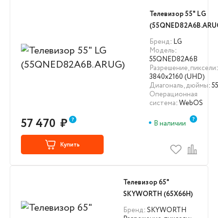
Телевизор 55" LG
(55QNED82A6B.ARU
Бренд
: LG
Модель
:
55QNED82A6B
Разрешение, пиксели
:
3840х2160 (UHD)
Диагональ, дюймы
: 5
Операционная
система
: WebOS
57 470
₽
В наличии
Купить
Телевизор 65"
SKYWORTH (65X66H)
Бренд
: SKYWORTH