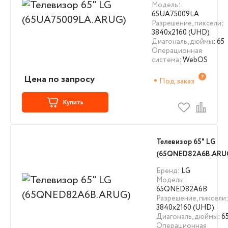
Модель
:
65UA75009LA
Разрешение, пиксели
:
3840х2160 (UHD)
Диагональ, дюймы
: 65
Операционная
система
: WebOS
Цена по запросу
Под заказ
Купить
Телевизор 65" LG
(65QNED82A6B.ARU
Бренд
: LG
Модель
:
65QNED82A6B
Разрешение, пиксели
:
3840х2160 (UHD)
Диагональ, дюймы
: 6
Операционная