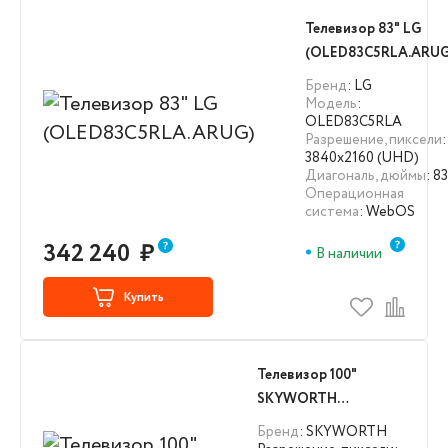
Телевизор 83" LG
(OLED83C5RLA.ARUG
Бренд
: LG
Модель
:
OLED83C5RLA
Разрешение, пиксели
:
3840х2160 (UHD)
Диагональ, дюймы
: 83
Операционная
система
: WebOS
342 240
₽
В наличии
Купить
Телевизор 100"
SKYWORTH
(100Q79G)
Бренд
: SKYWORTH