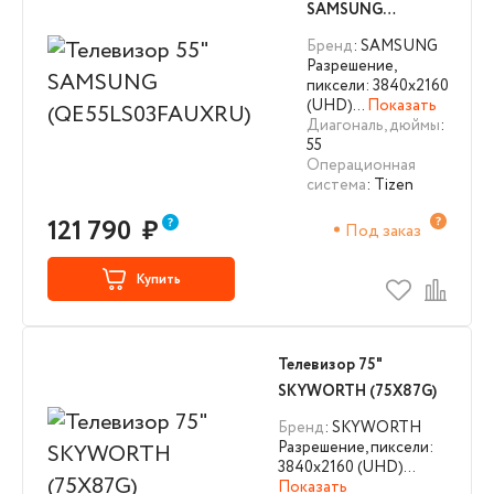
SAMSUNG
(QE55LS03FAUXRU)
Бренд
: SAMSUNG
Разрешение,
пиксели: 3840х2160
(UHD)…
Показать
Диагональ, дюймы
:
55
Операционная
система
: Tizen
121 790
₽
Под заказ
Купить
Телевизор 75"
SKYWORTH (75X87G)
Бренд
: SKYWORTH
Разрешение, пиксели:
3840х2160 (UHD)…
Показать